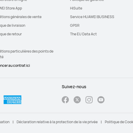
EI Store App
HiSuite
itions générales de vente
Service HUAWEI BUSINESS
ique de livraison
GPSR
ique de retour
The EU Data Act
tions particulières des points de
ité
ncer au contrat ici
Suivez-nous
sation
Déclaration relative à la protection de la vie privée
Politique de Coo