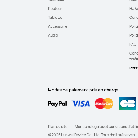
Routeur
HUAW
Tablette
Cond
Accessoire
Polit
Audio
Polit
FAQ
Condi
fidél
Reno
Modes de paiement pris en charge
Plan du site
Mentions légales et conditions d’utili
@2026 Huawei Device Co., Ltd. Tous droits réservés.