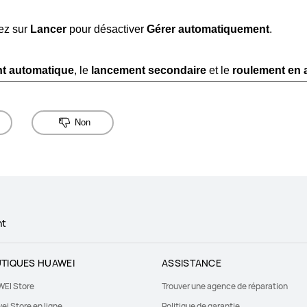
ez sur
Lancer
pour désactiver
Gérer automatiquement
.
t automatique
, le
lancement secondaire
et le
roulement en a
Non
nt
TIQUES HUAWEI
ASSISTANCE
EI Store
Trouver une agence de réparation
ei Store en ligne
Politique de garantie