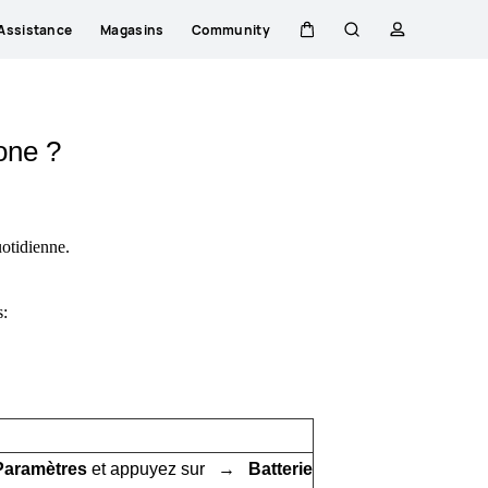
Assistance
Magasins
Community
Couvercle
Rechercher
profil
one ?
uotidienne.
s:
Paramètres
et appuyez sur →
Batterie