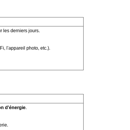
 les derniers jours.
i, l'appareil photo, etc.).
on d'énergie
.
erie.