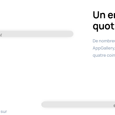
Un e
quot
De nombreu
AppGallery,
quatre coin
 sur