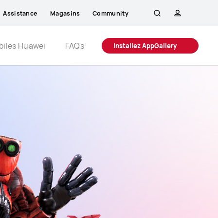
Assistance
Magasins
Community
Rechercher
profil
Close
biles Huawei
FAQs
Installez AppGallery