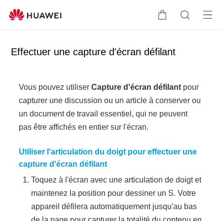
Ou
C
R
vrir
o
e
le
u
c
Effectuer une capture d'écran défilant
me
v
h
nu
e
e
r
r
Vous pouvez utiliser
Capture d'écran défilant
pour
c
c
capturer une discussion ou un article à conserver ou
l
h
un document de travail essentiel, qui ne peuvent
e
e
pas être affichés en entier sur l'écran.
r
Utiliser l'articulation du doigt pour effectuer une
capture d'écran défilant
Toquez à l'écran avec une articulation de doigt et
maintenez la position pour dessiner un S. Votre
appareil défilera automatiquement jusqu'au bas
de la page pour capturer la totalité du contenu en