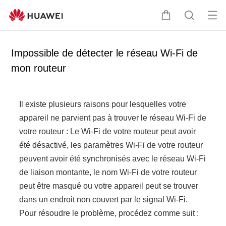
Ou
C
R
vrir
o
e
le
u
c
Impossible de détecter le réseau Wi-Fi de
me
v
h
mon routeur
nu
e
e
r
r
c
c
Il existe plusieurs raisons pour lesquelles votre
l
h
appareil ne parvient pas à trouver le réseau Wi-Fi de
e
e
votre routeur : Le Wi-Fi de votre routeur peut avoir
r
été désactivé, les paramètres Wi-Fi de votre routeur
peuvent avoir été synchronisés avec le réseau Wi-Fi
de liaison montante, le nom Wi-Fi de votre routeur
peut être masqué ou votre appareil peut se trouver
dans un endroit non couvert par le signal Wi-Fi.
Pour résoudre le problème, procédez comme suit :