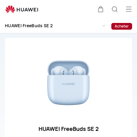
HUAWEI
FreeBuds
Ouv
Couvercle
Recherc
SE
le
2
HUAWEI FreeBuds SE 2
Acheter
me
Assistance
HUAWEI FreeBuds SE 2