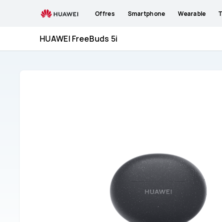
HUAWEI
Offres
Smartphone
Wearable
T
FreeBuds
5i
HUAWEI FreeBuds 5i
Assistance