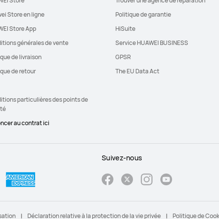
EI Store
Trouver une agence de réparation
ei Store en ligne
Politique de garantie
EI Store App
HiSuite
itions générales de vente
Service HUAWEI BUSINESS
ique de livraison
GPSR
ique de retour
The EU Data Act
tions particulières des points de
ité
ncer au contrat ici
Suivez-nous
sation
Déclaration relative à la protection de la vie privée
Politique de Coo