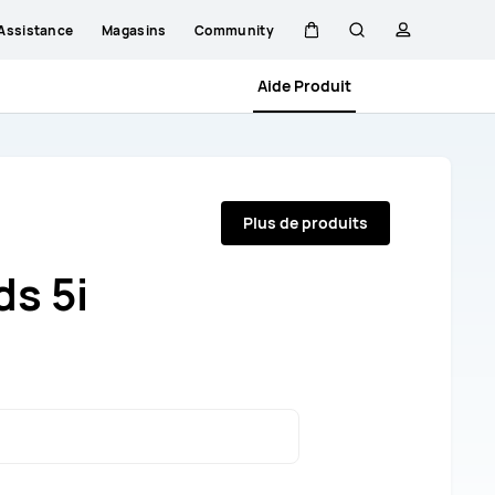
Assistance
Magasins
Community
Couvercle
Rechercher
profil
Aide Produit
Plus de produits
s 5i