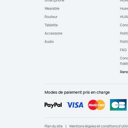
Smartphone
HUAW
Wearable
Huaw
Routeur
HUAW
Tablette
Cond
Accessoire
Polit
Audio
Polit
FAQ
Condi
fidél
Reno
Modes de paiement pris en charge
Plan du site
Mentions légales et conditions d’utili