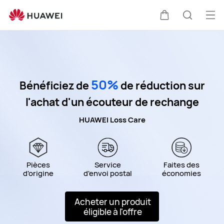
HUAWEI
Loss
Ouv
Couvercle
Recherc
Care
50%
Bénéficiez de
de réduction sur
l'achat d'un écouteur de rechange
HUAWEI Loss Care
Pièces
Service
Faites des
d'origine
d'envoi postal
économies
Acheter un produit
éligible à l'offre