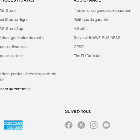
EI Store
Trouver une agence de réparation
ei Store en ligne
Politique de garantie
EI Store App
HiSuite
itions générales de vente
Service HUAWEI BUSINESS
ique de livraison
GPSR
ique de retour
The EU Data Act
tions particulières des points de
ité
ncer au contrat ici
Suivez-nous