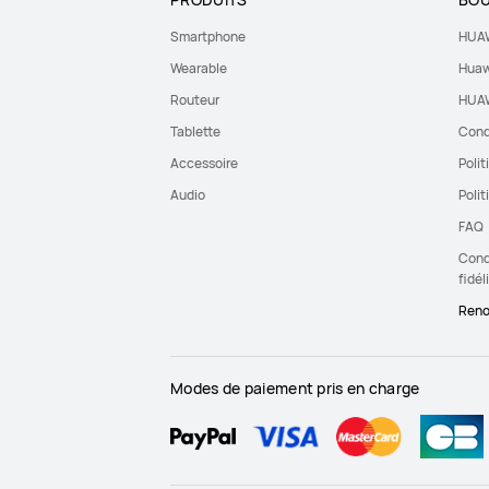
Smartphone
HUAW
Wearable
Huaw
Routeur
HUAW
Tablette
Cond
Accessoire
Polit
Audio
Polit
FAQ
Condi
fidél
Reno
Modes de paiement pris en charge