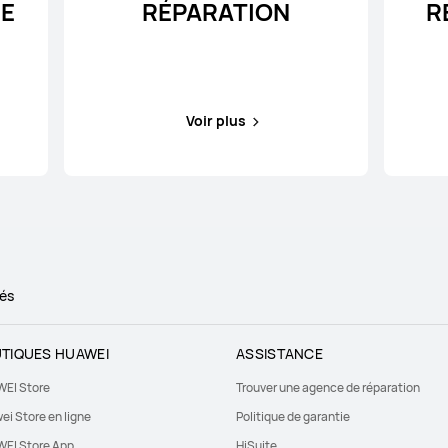
IE
RÉPARATION
R
Voir plus
és
TIQUES HUAWEI
ASSISTANCE
EI Store
Trouver une agence de réparation
ei Store en ligne
Politique de garantie
EI Store App
HiSuite