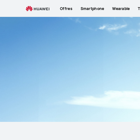
Assistance
Offres
Smartphone
Wearable
T
pour
HUAWEI
Wearable