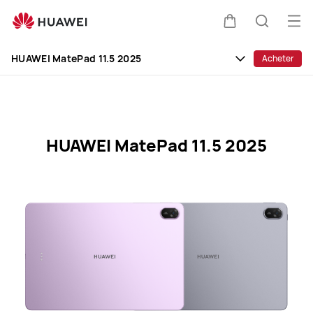
HUAWEI
MatePad
Ouv
Couvercle
Recherc
11.5
le
Clo
2025
HUAWEI MatePad 11.5 2025
Acheter
me
Specification
HUAWEI MatePad 11.5 2025