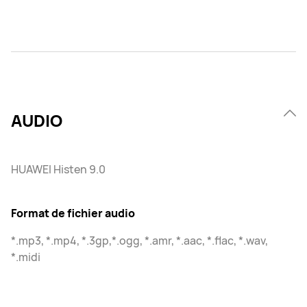
AUDIO
HUAWEI Histen 9.0
Format de fichier audio
*.mp3, *.mp4, *.3gp,*.ogg, *.amr, *.aac, *.flac, *.wav,
*.midi