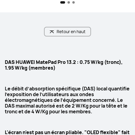
Affichage
Affichage
OLED
Tandem OLED
Retour en haut
Résolution
Résolution
2 880 x 1 920
2800 ans 1840
Rapport écran/corps
Rapport écran/corps
DAS HUAWEI MatePad Pro 13.2 : 0.75 W/kg (tronc),
94%
92%
1.95 W/kg (membres)
Taux  de rafraîchissement
Taux  de rafraîchissement
144 Hz
144 Hz
Le débit d’absorption spécifique (DAS) local quantifie
l’exposition de l’utilisateurs aux ondes
PPP
PPP
électromagnétiques de l’équipement concerné. Le
DAS maximal autorisé est de 2 W/Kg pour la tête et le
262 PPP
274 PPP
tronc et de 4 W/Kg pour les membres.
Luminosité
Luminosité
1000 Nits (max)
2000 Nits (maximum)
L'écran n'est pas un écran pliable. "OLED flexible" fait