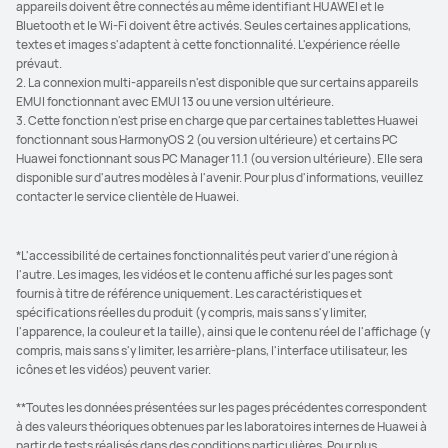
appareils doivent être connectés au même identifiant HUAWEI et le
Bluetooth et le Wi-Fi doivent être activés. Seules certaines applications,
textes et images s'adaptent à cette fonctionnalité. L'expérience réelle
prévaut.
2. La connexion multi-appareils n'est disponible que sur certains appareils
EMUI fonctionnant avec EMUI 13 ou une version ultérieure.
3. Cette fonction n'est prise en charge que par certaines tablettes Huawei
fonctionnant sous HarmonyOS 2 (ou version ultérieure) et certains PC
Huawei fonctionnant sous PC Manager 11.1 (ou version ultérieure). Elle sera
disponible sur d'autres modèles à l'avenir. Pour plus d'informations, veuillez
contacter le service clientèle de Huawei.
*L'accessibilité de certaines fonctionnalités peut varier d'une région à
l'autre. Les images, les vidéos et le contenu affiché sur les pages sont
fournis à titre de référence uniquement. Les caractéristiques et
spécifications réelles du produit (y compris, mais sans s'y limiter,
l'apparence, la couleur et la taille), ainsi que le contenu réel de l'affichage (y
compris, mais sans s'y limiter, les arrière-plans, l'interface utilisateur, les
icônes et les vidéos) peuvent varier.
**Toutes les données présentées sur les pages précédentes correspondent
à des valeurs théoriques obtenues par les laboratoires internes de Huawei à
partir de tests réalisés dans des conditions particulières. Pour plus