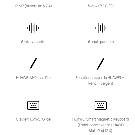
12 MP (ouverture f/2.4)
8 Mpx (f/2.0, FF)
11,5 pouces
HUAWEI MatePad 11.5"S
à partir de 399,99 €
6 intervenants
6 haut-parleurs
Ou payer en 4 fois
En savoir plus
Acheter
HUAWEI M-Pencil Pro
Fonctionne avec le HUAWEI M-
Pencil (3e gen)
11,5 pouces
HUAWEI MatePad 11.5
à partir de 269,99 €
Ou payer en 4 fois
Clavier HUAWEI Glide
HUAWEI Smart Magnetic Keyboard
En savoir plus
Me prévenir
(Fonctionne avec la HUAWEI
MatePad 12 X)