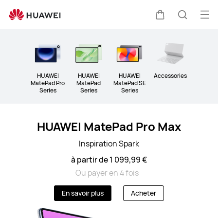
TABLETTES
Ouv
Couvercle
Recherc
le
Clo
me
HUAWEI
HUAWEI
HUAWEI
Accessories
MatePad Pro
MatePad
MatePad SE
Series
Series
Series
HUAWEI MatePad Pro Max
Inspiration Spark
à partir de 1 099,99 €
Ou payer en 4 fois
En savoir plus
Acheter