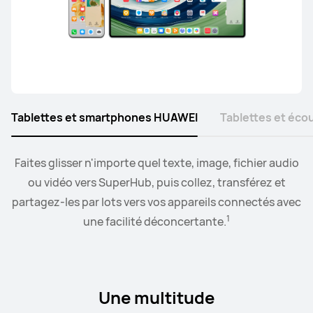
Tablettes et smartphones HUAWEI
Tablettes et éc
Faites glisser n'importe quel texte, image, fichier audio
Lorsque les écouteurs sont connectés à des appareils
Le mode collaboratif vous permet de glisser-déposer
2
des images, du texte, des documents, entre votre PC et
EMUI,
ou vidéo vers SuperHub, puis collez, transférez et
vous pouvez commuter l'audio entre plus de
3
partagez-les par lots vers vos appareils connectés avec
deux appareils.
votre tablette.
1
une facilité déconcertante.
Une multitude