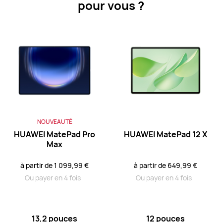
pour vous ?
HUAWEI MatePad Pro Series
HUAWEI MatePad Serie
HUAWEI MatePad Pro Series
NOUVEAUTÉ
HUAWEI MatePad Pro
HUAWEI MatePad 12 X
NOUVEAUTÉ
13,2 pouces
Max
HUAWEI MatePad Pro Max
à partir de 1 099,99 €
à partir de 649,99 €
à partir de 1 099,99 €
Ou payer en 4 fois
Ou payer en 4 fois
Ou payer en 4 fois
En savoir plus
Acheter
13,2 pouces
12 pouces