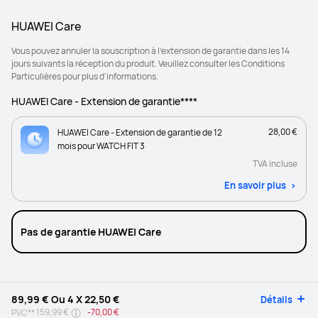
HUAWEI Care
Vous pouvez annuler la souscription à l’extension de garantie dans les 14
jours suivants la réception du produit. Veuillez consulter les Conditions
Particulières pour plus d'informations.
HUAWEI Care - Extension de garantie****
28,00 €
HUAWEI Care - Extension de garantie de 12
mois pour WATCH FIT 3
TVA incluse
En savoir plus
Pas de garantie HUAWEI Care
89,99 €
Ou 4 X
22,50 €
Détails
159,99 €
-
70,00 €
PVC**