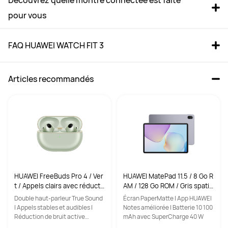
Découvrez quelle montre connectée est faite 
pour vous
FAQ HUAWEI WATCH FIT 3
Articles recommandés
HUAWEI WATCH FIT 3 Noir
HUAWEI WATCH FIT 4 Pro Noir
à partir de 89,99 €
à partir de 179,99 €
PVC**
159,99 €
PVC**
279,99 €
Acheter
Acheter
HUAWEI FreeBuds Pro 4 / Ver
HUAWEI MatePad 11.5 / 8 Go R
t / Appels clairs avec réducti
AM / 128 Go ROM / Gris spatia
on du bruit IA / Écouteurs Int
l / Batterie 10 100 mAh / Harm
Double haut-parleur True Sound
Écran PaperMatte | App HUAWEI
ra-auriculaires sans fil / Hi-Re
onyOS 4.3 / Tablette
| Appels stables et audibles |
Notes améliorée | Batterie 10 100
Boîtier de montre
Boîtier de montre
s Audio / Fonction anti-perte
Réduction de bruit active
mAh avec SuperCharge 40 W
Alliage d'aluminium
Alliage d'aluminium
intelligente et dynamique