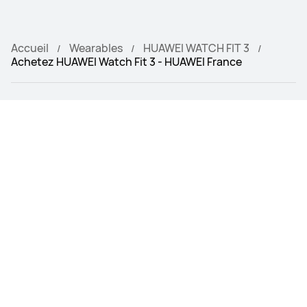
Accueil
Wearables
HUAWEI WATCH FIT 3
Achetez HUAWEI Watch Fit 3 - HUAWEI France
PRODUITS
BOUTIQUES HUAWEI
ASSISTANCE
À PROPOS DE HUAWEI
Modes de paiement pris en charge