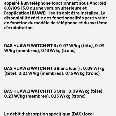
appairé à un téléphone fonctionnant sous Android
Natation
Plongée en apnée jusqu'à 40 mètre
8.0/iOS 13.0 ou une version ultérieure et
l'application HUAWEI Health doit être installée. La
GPS
GPS
disponibilité réelle des fonctionnalités peut varier
GNSS bande simple à cinq systèmes
GNSS double bande à cinq 
en fonction du modèle de téléphone et du système
systèmes
d'exploitation.
Autonomie de la batterie
Autonomie de la batterie
Jusqu'à 10 jours
Jusqu'à 10 jours
DAS HUAWEI WATCH FIT 3 : 0.07 W/kg (tête), 0.09
W/kg (membres), 0.13 W/kg (tronc)
Analyse ECG
Analyse ECG
N
O
DAS HUAWEI WATCH FIT 3 Blanc (cuir) : 0.09 W/kg
(tête), 0.23 W/kg (membres), 0.15 W/kg (tronc)
Mesure VFC (variabilité de la 
Mesure VFC (variabilité de la 
fréquence cardiaque)
fréquence cardiaque)
N
O
DAS HUAWEI WATCH FIT 3 Gris : 0.09 W/kg (tête),
0.23 W/kg (membres), 0.15 W/kg (tronc)
Health Insights
Health Insights
N
O
Le débit d’absorption spécifique (DAS) local