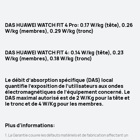
3 000 nits luminosité maximale
2 000 nits luminosité maximale
Étanchéité
Étanchéité
DAS HUAWEI WATCH FIT 4 Pro: 0.17 W/kg (tête), 0.26
5 ATM-50m

5 ATM-50m

W/kg (membres), 0.29 W/kg (tronc)
Plongée en apnée jusqu'à 40 mètre
Natation
GPS
GPS
DAS HUAWEI WATCH FIT 4: 0.14 W/kg (tête), 0.23
GNSS double bande à cinq 
GNSS double bande à cinq 
W/kg (membres), 0.18 W/kg (tronc)
systèmes
systèmes
Autonomie de la batterie
Autonomie de la batterie
Le débit d’absorption spécifique (DAS) local
Jusqu'à 10 jours
Jusqu'à 10 jours
quantifie l’exposition de l’utilisateurs aux ondes
électromagnétiques de l’équipement concerné. Le
Analyse ECG
Analyse ECG
DAS maximal autorisé est de 2 W/Kg pour la tête et
le tronc et de 4 W/Kg pour les membres.
O
N
Mesure VFC (variabilité de la 
Mesure VFC (variabilité de la 
fréquence cardiaque)
fréquence cardiaque)
Plus d'informations:
O
O
1. La Garantie couvre les défauts matériels et de fabrication affectant un 