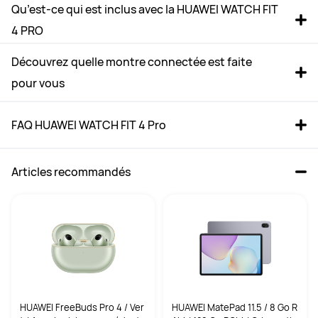
Qu’est-ce qui est inclus avec la HUAWEI WATCH FIT 
4 PRO
Découvrez quelle montre connectée est faite 
pour vous
FAQ HUAWEI WATCH FIT 4 Pro
Articles recommandés
HUAWEI WATCH FIT 4 Pro Noir
HUAWEI WATCH FIT 4 Noir
à partir de 179,99 €
à partir de 149,99 €
PVC**
279,99 €
PVC**
169,99 €
Acheter
Acheter
HUAWEI FreeBuds Pro 4 / Ver
HUAWEI MatePad 11.5 / 8 Go R