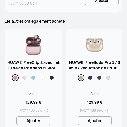
Ajouter
PVC**
39,99 €
Les autres ont également acheté
HUAWEI FreeClip 2 avec l‘ét
HUAWEI FreeBuds Pro 5 / S
ui de charge sans fil Violet
able / Réduction de Bruit IA
/ Écouteurs clip d‘oreille /
Dual-Engine / Son Ultra Im
Annulation du bruit par l'IA
mersif / Appels Stables et
lors des appels / Écoute ou
Clairs / Écouteurs Intra-au
verte subversive
riculaires sans fil
Violet
Sable
129,99 €
129,99 €
PVC**
199,99 €
PVC**
199,99 €
Ajouter
Ajouter