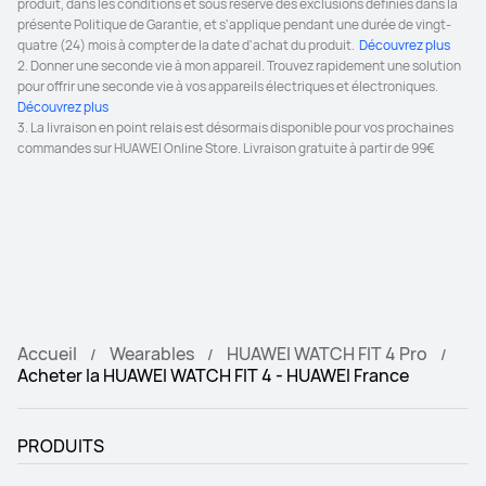
produit, dans les conditions et sous réserve des exclusions définies dans la 
présente Politique de Garantie, et s'applique pendant une durée de vingt-
Health Insights
Health Insights
quatre (24) mois à compter de la date d'achat du produit. 
 Découvrez plus 
O
O
2. Donner une seconde vie à mon appareil. Trouvez rapidement une solution 
pour offrir une seconde vie à vos appareils électriques et électroniques. 
Système HUAWEI TruSense 
Système HUAWEI TruSense 
Découvrez plus 
(suivi rapide, précis et 
(suivi rapide, précis et 
3. La livraison en point relais est désormais disponible pour vos prochaines 
complet)
complet)
commandes sur HUAWEI Online Store. Livraison gratuite à partir de 99€
O
N
Plan du terrain de golf
Plan du terrain de golf
O-Plus de 15 000 plans à travers le 
N
monde
Fonctionnalités Golf
Fonctionnalités Golf
Effets 3D du parcours

N
Accueil
Wearables
HUAWEI WATCH FIT 4 Pro
Mesure précise de la distance

Acheter la HUAWEI WATCH FIT 4 - HUAWEI France
Données sur le contour du green

Carte de score et trajectoire
PRODUITS