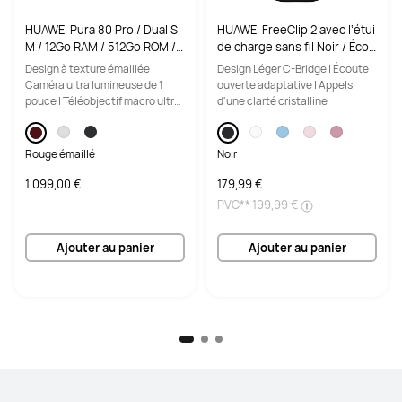
HUAWEI Pura 80 Pro / Dual SI
HUAWEI FreeClip 2 avec l‘étui
M / 12Go RAM / 512Go ROM /
de charge sans fil Noir / Écou
AppGallery / Rouge émaillé /
teurs clip d‘oreille / Annulatio
Design à texture émaillée |
Design Léger C-Bridge | Écoute
Capteur Ultra Chroma / Téléo
n du bruit par l'IA lors des ap
Caméra ultra lumineuse de 1
ouverte adaptative | Appels
bjectif macro / Smartphone
pels / Écoute ouverte subver
pouce | Téléobjectif macro ultra
d'une clarté cristalline
sive
lumineux
Rouge émaillé
Noir
1 099,00 €
179,99 €
PVC**
199,99 €
Ajouter au panier
Ajouter au panier