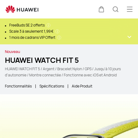
Ouv
Couvercle
Recherc
FreeBuds SE 2 offerts
Scale 3 à seulement 1,99 €
1 mois de cadrans VIP Offert
Nouveau
HUAWEI WATCH FIT 5
HUAWEI WATCH FIT 5 / Argent / Bracelet Nylon / GPS / Jusqu'à 10 jours
d'autonomie / Montre connectée / Fonctionne avec iOS et Android
Fonctionnalités
Spécifications
Aide Produit