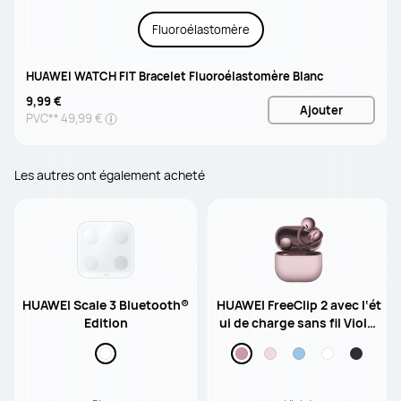
Fluoroélastomère
HUAWEI WATCH FIT Bracelet Fluoroélastomère Blanc
9,99 €
Ajouter
PVC**
49,99 €
Les autres ont également acheté
HUAWEI Scale 3 Bluetooth®
HUAWEI FreeClip 2 avec l‘ét
Edition
ui de charge sans fil Violet
/ Écouteurs clip d‘oreille /
Annulation du bruit par l'IA
lors des appels / Écoute ou
verte subversive