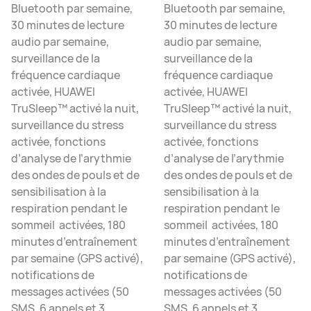
Bluetooth par semaine,
Bluetooth par semaine,
30 minutes de lecture
30 minutes de lecture
audio par semaine,
audio par semaine,
surveillance de la
surveillance de la
fréquence cardiaque
fréquence cardiaque
activée, HUAWEI
activée, HUAWEI
TruSleep™ activé la nuit,
TruSleep™ activé la nuit,
surveillance du stress
surveillance du stress
activée, fonctions
activée, fonctions
d’analyse de l’arythmie
d’analyse de l’arythmie
des ondes de pouls et de
des ondes de pouls et de
sensibilisation à la
sensibilisation à la
respiration pendant le
respiration pendant le
sommeil activées, 180
sommeil activées, 180
minutes d’entraînement
minutes d’entraînement
par semaine (GPS activé),
par semaine (GPS activé),
notifications de
notifications de
messages activées (50
messages activées (50
SMS, 6 appels et 3
SMS, 6 appels et 3