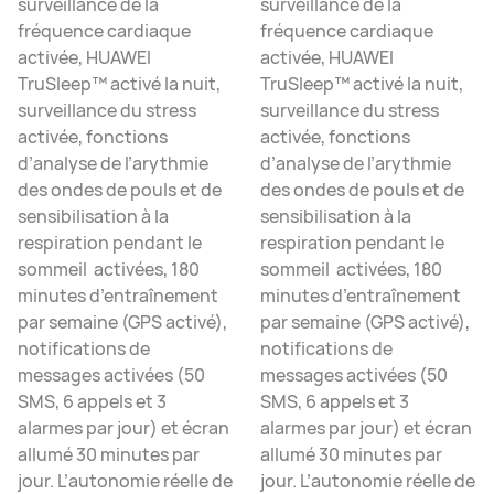
surveillance de la
surveillance de la
fréquence cardiaque
fréquence cardiaque
activée, HUAWEI
activée, HUAWEI
TruSleep™ activé la nuit,
TruSleep™ activé la nuit,
surveillance du stress
surveillance du stress
activée, fonctions
activée, fonctions
d’analyse de l’arythmie
d’analyse de l’arythmie
des ondes de pouls et de
des ondes de pouls et de
sensibilisation à la
sensibilisation à la
respiration pendant le
respiration pendant le
sommeil activées, 180
sommeil activées, 180
minutes d’entraînement
minutes d’entraînement
par semaine (GPS activé),
par semaine (GPS activé),
notifications de
notifications de
messages activées (50
messages activées (50
SMS, 6 appels et 3
SMS, 6 appels et 3
alarmes par jour) et écran
alarmes par jour) et écran
allumé 30 minutes par
allumé 30 minutes par
jour. L’autonomie réelle de
jour. L’autonomie réelle de