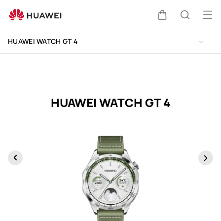
HUAWEI
WATCH
Ouv
Couvercle
Recherc
GT
le
Clo
4
HUAWEI WATCH GT 4
me
Specification
HUAWEI WATCH GT 4