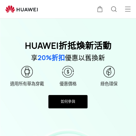
HUAWEI
Renewal
打
購
蒐
Plan
開
選
物
索
HUAWEI折抵煥新活動
單
車
享
20%折扣
優惠以舊換新
適用所有華為穿戴
優惠價格
綠色環保
如何參與