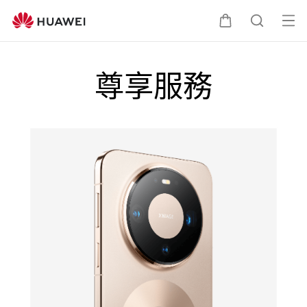
HUAWEI
Mate
打
購
蒐
80
開
Pro
尊享服務
尊
選
物
索
享
單
服
車
務