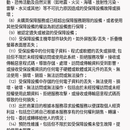
動、恐怖活動及自然災害（如地震、火災、海嘯、放射性污染、
雷擊、水災或其他）等不可抗力原因造成的受保障設備故障或損
壞；
（8）未購買保障服務或已經超出保障服務期限的設備，或者使用
其他受保障設備的權益為前述設備進行保障；
（9）被認定遺失或被盜的受保障設備；
（10）受保障設備主機零部件缺失的，如外屏脫落/丟失，折疊機
螢幕表面層丟失；
（11）受保設備中的任何電子資料、程式或軟體的丟失或損壞; 包
括但不限於未經授權訪問或使用此系統、拒絕服務攻擊，接收或
傳輸惡意程式碼，導致存儲、處理、訪問或傳輸資料受到影響，
或接收受保設備資訊的任何電子硬體或軟體或其元件的丟失、無
法使用、損壞、銷毀、無法訪問或無法操作；
（12）受保障設備中存儲的任何電子資料的丟失、無法使用、損
壞、破壞、無法訪問或無法操作，包括由於未經授權訪問或未經
授權使用此類資料、拒絕服務攻擊，或接收或傳輸惡意程式碼而
導致的任何損失；
（13）出於商業目的根據本服務尋求設備服務以便謀取個人經濟
利益，包括您已將自己根據本服務享有的任何權利銷售、轉讓、
分包、委託或轉移給他人的情況；
（14）預防性維護，包括但不限於如受保障設備未發生故障，提