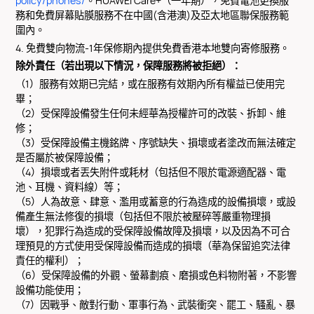
policy/phones/
。HUAWEI Care+（一年期），免費電池更換服
務和免費屏幕貼膜服務不在中國(含港澳)及亞太地區聯保服務範
圍內。
4. 免費雙向物流-1年保修期內提供免費香港本地雙向寄修服務。
除外責任（若出現以下情況，保障服務將被拒絕）：
（1）服務有效期已完結，或在服務有效期內所有權益已使用完
畢；
（2）受保障設備發生任何未經華為授權許可的改裝、拆卸、維
修；
（3）受保障設備主機銘牌、序號缺失、損壞或者塗改而無法確定
是否屬於被保障設備；
（4）損壞或者丟失附件或耗材（包括但不限於電源適配器、電
池、耳機、資料線）等；
（5）人為故意、肆意、濫用或蓄意的行為造成的設備損壞，或設
備產生無法修復的損壞（包括但不限於被壓碎等嚴重物理損
壞），犯罪行為造成的受保障設備故障及損壞，以及因為不可合
理預見的方式使用受保障設備而造成的損壞（華為保留追究法律
責任的權利）；
（6）受保障設備的外觀、螢幕劃痕、磨損或色料物附著，不影響
設備功能使用；
（7）因戰爭、敵對行動、軍事行為、武裝衝突、罷工、騷亂、暴