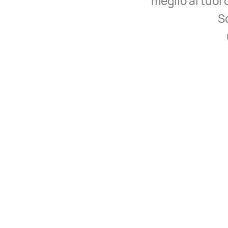
meglio ai tuoi 
Sc