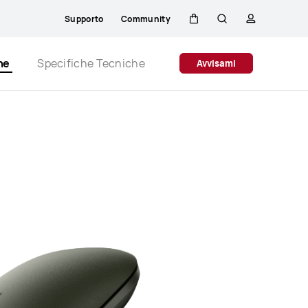
Supporto
Community
Carrello
Ricerca
profilo
Close
he
Specifiche Tecniche
Avvisami