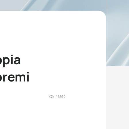
ppia
 premi
16970