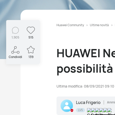
Huawei Community
Ultime novità
1,905
515
HUAWEI Ne
Condividi
139
possibilità
Ultima modifica: 08/09/2021 09:10
Luca Frigerio
Ammin
LV5