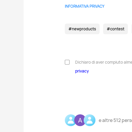
INFORMATIVA PRIVACY
#newproducts
#contest
Dichiaro di aver compiuto almen
privacy
e altre
512 per