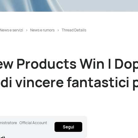
News e servizi
News e rumors
Thread Details
w Products Win | Do
 di vincere fantastici
istratore
Official Account
Segui