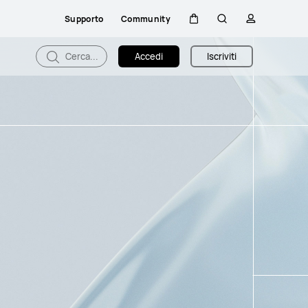
Supporto
Community
Carrello
Ricerca
profilo
Cerca...
Accedi
Iscriviti