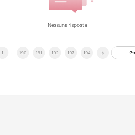
Nessuna risposta
...
1
190
191
192
193
194
Go