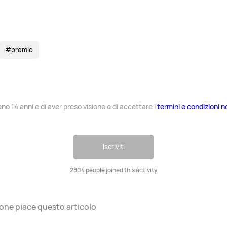
#premio
o 14 anni e di aver preso visione e di accettare i
termini e condizioni n
Iscriviti
2804 people joined this activity
sone
piace questo articolo