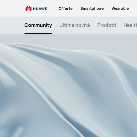
Win
Offerte
Smartphone
Wearable
|
Doppia
Community
Ultime novità
Prodotti
Healt
possibilità
di
vincere
fantastici
premi