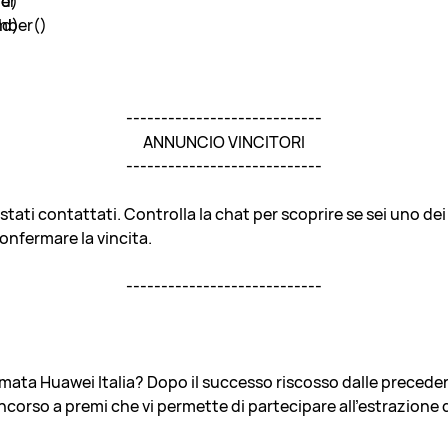
----------------------------
ANNUNCIO VINCITORI
----------------------------
 stati contattati. Controlla la chat per scoprire se sei uno dei
onfermare la vincita.
----------------------------
firmata Huawei Italia? Dopo il successo riscosso dalle preceden
corso a premi che vi permette di partecipare all’estrazione d