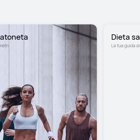
Da principiante a maratoneta 
Dieta s
metri
La tua guida a