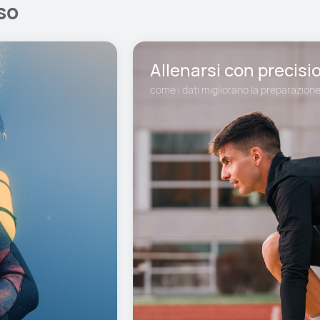
so
Allenarsi con precisi
come i dati migliorano la preparazion