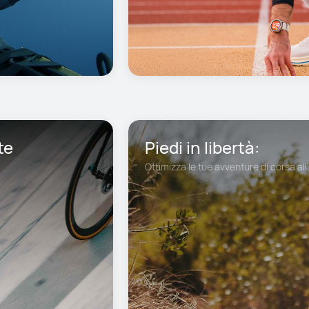
te
Piedi in libertà: 
Ottimizza le tue avventure di corsa all