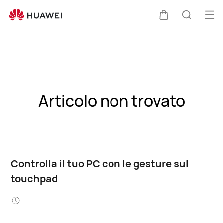
Apr
Carrello
Ricerca
il
me
Articolo non trovato
Controlla il tuo PC con le gesture sul
touchpad