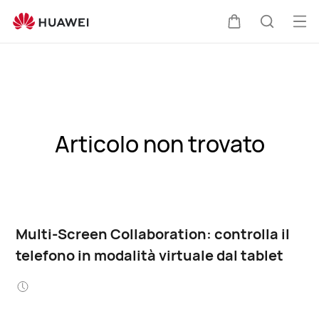
Apr
Carrello
Ricerca
il
me
Articolo non trovato
Multi-Screen Collaboration: controlla il
telefono in modalità virtuale dal tablet