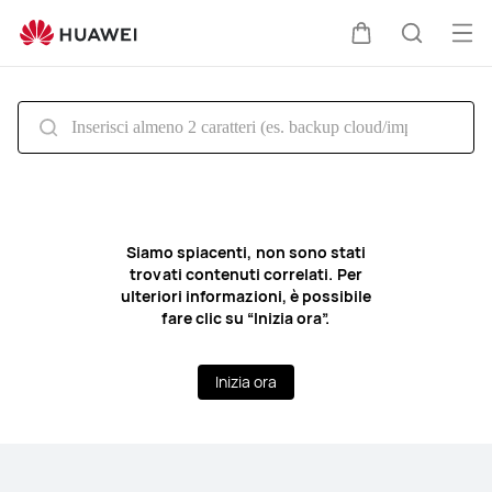
Supporto
HUAWEI
Apr
Carrello
Ricerca
il
me
Siamo spiacenti, non sono stati
trovati contenuti correlati. Per
ulteriori informazioni, è possibile
fare clic su “Inizia ora”.
Inizia ora