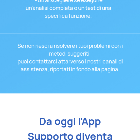
Potrai scegliere se eseguire
un'analisi completa o un test di una
specifica funzione.
Se non riesci a risolvere i tuoi problemi con i
metodi suggeriti,
puoi contattarci attarverso i nostri canali di
assistenza, riportati in fondo alla pagina.
Da oggi l'App
Supporto diventa