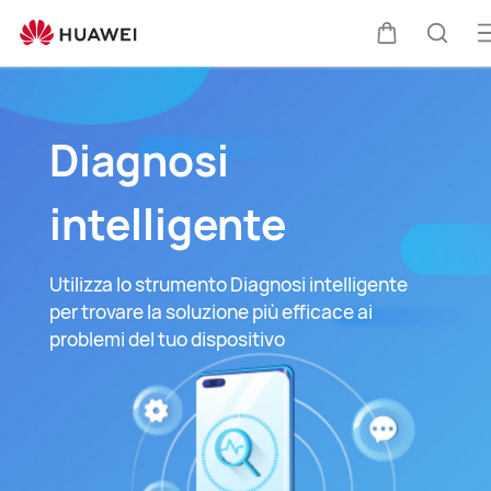
Supporto
HUAWEI
A
Carrello
Ricer
i
m
Diagnosi
intelligente
Utilizza lo strumento Diagnosi intelligente
per trovare la soluzione più efficace ai
problemi del tuo dispositivo