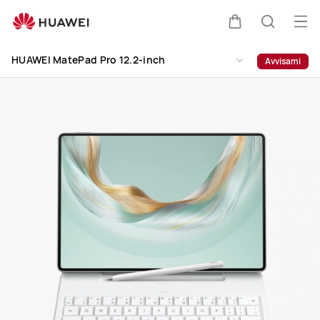
HUAWEI
MatePad
Apr
Carrello
Ricerca
Pro
il
Clo
12.2-
HUAWEI MatePad Pro 12.2-inch
Avvisami
me
inch