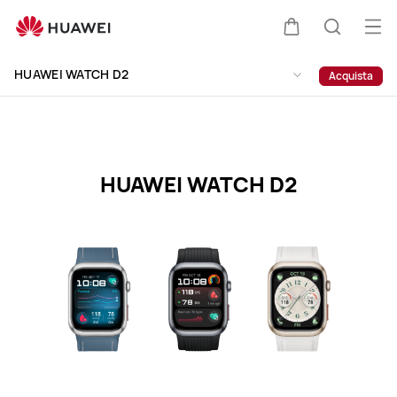
HUAWEI
WATCH
Apr
Carrello
Ricerca
D2
il
Clo
Specification
HUAWEI WATCH D2
Acquista
me
HUAWEI WATCH D2