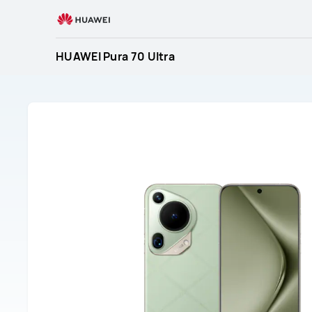
Soporte
para
tu
HUAWEI Pura 70 Ultra
HUAWEI
Pura
70
Ultra