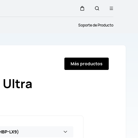
Abrir
Carrito
Búsqueda
menú
Soporte de Producto
Más productos
 Ultra
(HBP-LX9)