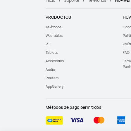
Inicio
Soporte
Teléfonos
HUAWEI 
PRODUCTOS
HUA
Teléfonos
Cond
Wearables
Polít
PC
Polít
Tablets
FAQ
Accesorios
Térm
Punt
Audio
Routers
AppGallery
Métodos de pago permitidos