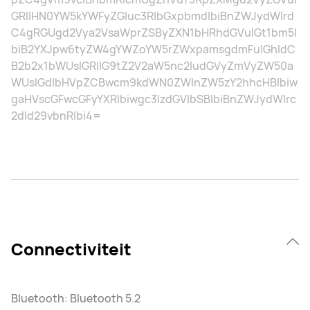
GRlIHN0YW5kYWFyZGluc3RlbGxpbmdlbiBnZWJydWlrd
C4gRGUgd2Vya2VsaWprZSByZXN1bHRhdGVuIGt1bm5l
biB2YXJpw6tyZW4gYWZoYW5rZWxpamsgdmFuIGhldC
B2b2x1bWUsIGRlIG9tZ2V2aW5nc2ludGVyZmVyZW50a
WUsIGdlbHVpZCBwcm9kdWN0ZWlnZW5zY2hhcHBlbiw
gaHVscGFwcGFyYXRlbiwgc3lzdGVlbSBlbiBnZWJydWlrc
2dld29vbnRlbi4=
Connectiviteit
Bluetooth: Bluetooth 5.2