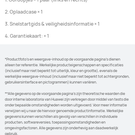
2. Oplaadcase × 1
3. Snelstartgids & veiligheidsinformatie × 1
4. Garantiekaart: × 1
*Productfoto's en weergave-inhoud op de voorgaande pagina's dienen
alleen ter referentie. Werkelijke producteigenschappen en specificaties
(inclusief maar niet beperkt tot uiterlijk, kleur en grootte), evenals de
werkelijke weergave-inhoud (inclusief maar niet beperkt tot achtergronden,
gebruikersinterface en pictogrammen) kunnen variëren.
**Alle gegevens op de voorgaande pagina's zijn theoretische waarden die
door interne laboratoria van Huawei zijn verkregen door middel van tests die
onder bepaalde omstandigheden worden uitgevoerd. Voor meer informatie
verwijzen wij u naar de hiervoor genoemde productinformatie. Werkelijke
gegevens kunnen verschillen als gevolg van verschillen in individuele
producten, softwareversies, toepassingsomstandigheden en
omgevingsfactoren. Alle gegevens zijn onderhevig aan daadwerkelijk
gebruik.