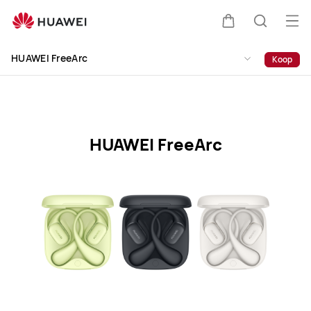
HUAWEI
FreeArc
Op
Kar
Zoeken
Specification
me
Clo
HUAWEI FreeArc
Koop
HUAWEI FreeArc