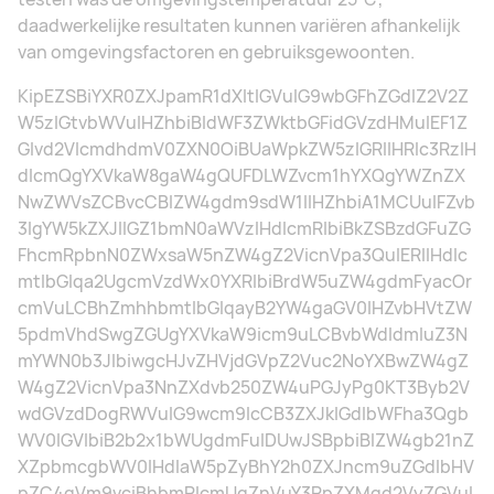
daadwerkelijke resultaten kunnen variëren afhankelijk
van omgevingsfactoren en gebruiksgewoonten.
KipEZSBiYXR0ZXJpamR1dXItIGVuIG9wbGFhZGdlZ2V2Z
W5zIGtvbWVuIHZhbiBIdWF3ZWktbGFidGVzdHMuIEF1Z
Glvd2VlcmdhdmV0ZXN0OiBUaWpkZW5zIGRlIHRlc3RzIH
dlcmQgYXVkaW8gaW4gQUFDLWZvcm1hYXQgYWZnZX
NwZWVsZCBvcCBlZW4gdm9sdW1lIHZhbiA1MCUuIFZvb
3IgYW5kZXJlIGZ1bmN0aWVzIHdlcmRlbiBkZSBzdGFuZG
FhcmRpbnN0ZWxsaW5nZW4gZ2VicnVpa3QuIERlIHdlc
mtlbGlqa2UgcmVzdWx0YXRlbiBrdW5uZW4gdmFyacOr
cmVuLCBhZmhhbmtlbGlqayB2YW4gaGV0IHZvbHVtZW
5pdmVhdSwgZGUgYXVkaW9icm9uLCBvbWdldmluZ3N
mYWN0b3JlbiwgcHJvZHVjdGVpZ2Vuc2NoYXBwZW4gZ
W4gZ2VicnVpa3NnZXdvb250ZW4uPGJyPg0KT3Byb2V
wdGVzdDogRWVuIG9wcm9lcCB3ZXJkIGdlbWFha3Qgb
WV0IGVlbiB2b2x1bWUgdmFuIDUwJSBpbiBlZW4gb21nZ
XZpbmcgbWV0IHdlaW5pZyBhY2h0ZXJncm9uZGdlbHV
pZC4gVm9vciBhbmRlcmUgZnVuY3RpZXMgd2VyZGVuI