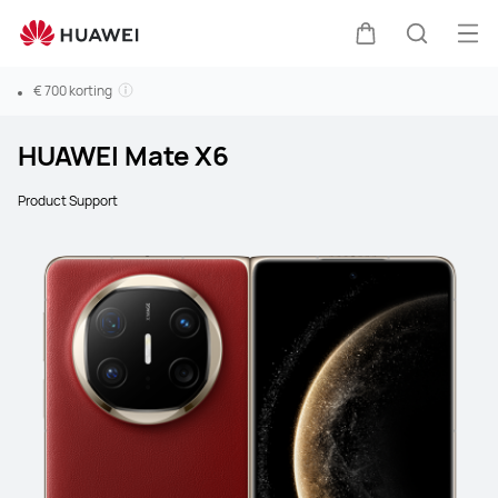
Ope
Kar
Zoeken
€ 700 korting
HUAWEI Mate X6
Product Support