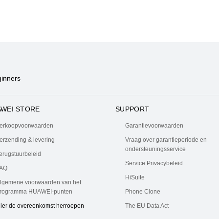
ginners
WEI STORE
SUPPORT
erkoopvoorwaarden
Garantievoorwaarden
erzending & levering
Vraag over garantieperiode en
ondersteuningsservice
erugstuurbeleid
Service Privacybeleid
AQ
HiSuite
lgemene voorwaarden van het
rogramma HUAWEI-punten
Phone Clone
ier de overeenkomst herroepen
The EU Data Act