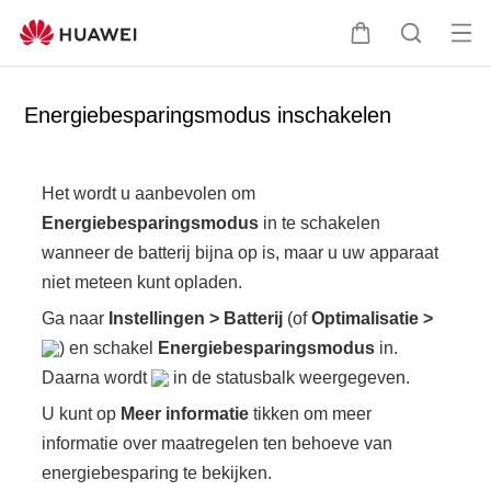
Op
K
Z
en
a
o
me
r
e
Energiebesparingsmodus inschakelen
nu
k
e
n
Het wordt u aanbevolen om
Energiebesparingsmodus
in te schakelen
wanneer de batterij bijna op is, maar u uw apparaat
niet meteen kunt opladen.
Ga naar
Instellingen
>
Batterij
(of
Optimalisatie
>
) en schakel
Energiebesparingsmodus
in.
Daarna wordt
in de statusbalk weergegeven.
U kunt op
Meer informatie
tikken om meer
informatie over maatregelen ten behoeve van
energiebesparing te bekijken.