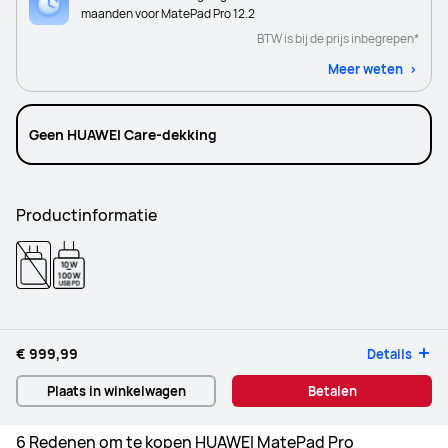
maanden voor MatePad Pro 12.2
BTW is bij de prijs inbegrepen*
Meer weten
Geen HUAWEI Care-dekking
Productinformatie
10W
-
100W
USB PD
€ 999,99
Details
Plaats in winkelwagen
Betalen
6 Redenen om te kopen HUAWEI MatePad Pro 