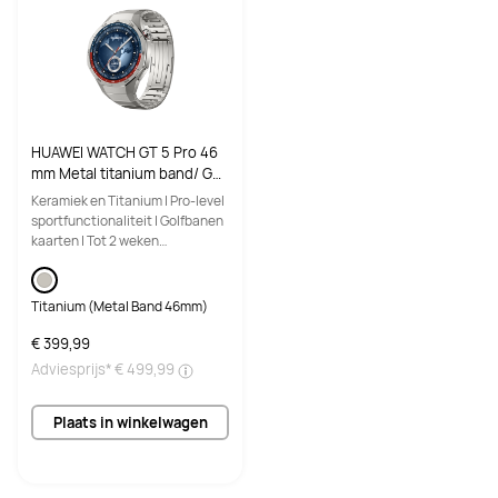
Achtercamera
Achtercamera
13 MP, F1.8
13 MP, F1.8

8 MP, F2.2
Audio
Audio
HUAWEI WATCH GT 5 Pro 46
4*Speakers, 4*Mics
6*Speakers, 4*Mics
mm Metal titanium band/ GP
S / Bluetooth 5.2 / Compatib
Keramiek en Titanium | Pro-level
Connectiviteit
Connectiviteit
el met iOS en Android
sportfunctionaliteit | Golfbanen
kaarten | Tot 2 weken
Nearlink/Wi-Fi/Bluetooth
Wi-Fi/Bluetooth
batterijduur
Batterijcapaciteit
Batterijcapaciteit
Titanium (Metal Band 46mm)
10100mAh (typ.)
10100mAh (typ.)
€ 399,99
Adviesprijs*
€ 499,99
Plaats in winkelwagen