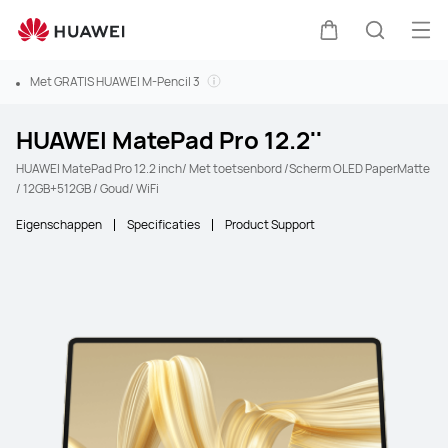
Ope
Kar
Zoeken
Met GRATIS HUAWEI M-Pencil 3
HUAWEI MatePad Pro 12.2''
HUAWEI MatePad Pro 12.2 inch/ Met toetsenbord /Scherm OLED PaperMatte
/ 12GB+512GB / Goud/ WiFi
Eigenschappen
Specificaties
Product Support