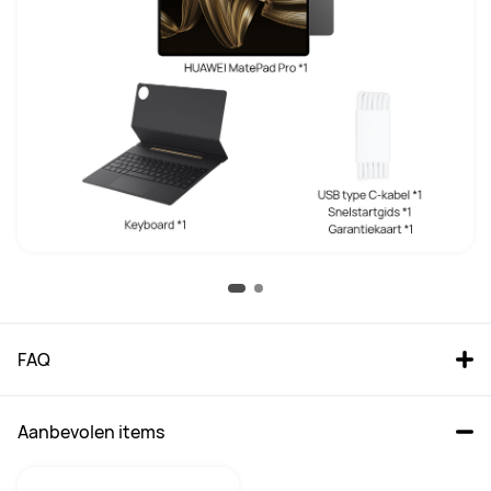
Resolutie
Resolutie
2800 × 1840
2880 x 1920
Screen-to-body Ratio
Screen-to-body Ratio
92%
94%
Verversingssnelheid
Verversingssnelheid
144 Hz
120 Hz
PPI
PPI
274 PPI
262 PPI
FAQ
Helderheid
Helderheid
2000 Nits (max)
1000 Nits(typ.)
Aanbevolen items
Frontcamera
Frontcamera
8 MP, F2.0
16 MP, F2.2