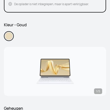
De oplader is niet inbegrepen, maar is apart verkrijgbaar.
Kleur - Goud
1/5
Geheugen