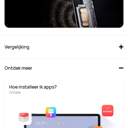
Vergelijking
Ontdek meer
Hoe installeer ik apps?
Ontdek
HUAWEI MatePad Pro 12.2'' 
HUAWEI MatePad 13 12GB RAM 
12GB+512GB Gold
256GB ROM, Optie 2
Vanaf € 999,99