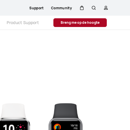
Support
Community
Kar
Zoeken
profiel
Close
Product Support
Breng me op de hoogte