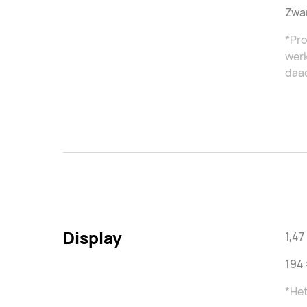
Zwar
*Pro
werk
daad
Display
1,4
194 
*He