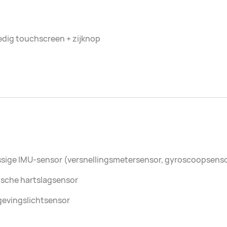
edig touchscreen + zijknop
ssige IMU-sensor (versnellingsmetersensor, gyroscoopsen
ische hartslagsensor
evingslichtsensor