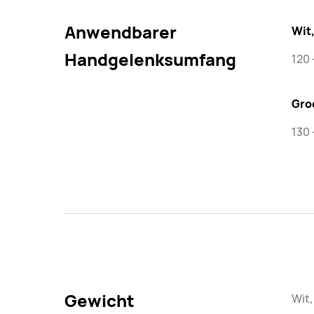
Anwendbarer
Wit,
Handgelenksumfang
120
Gro
130 
Gewicht
Wit,