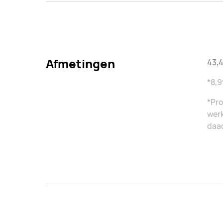
Afmetingen
43,4
*8,9
*Pro
werk
daad