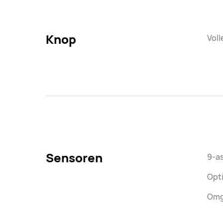
Knop
Voll
Sensoren
9-a
Opt
Omg