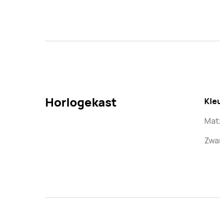
Horlogekast
Kle
Matz
Zwa