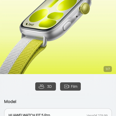
1/7
3D
Film
Model
HUAWEI WATCH FIT 5 Pro
Vanaf € 279,99