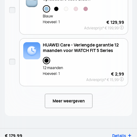
Blauw
Hoeveel:
1
€ 129,99
Adviesprijs*
€ 199,99
HUAWEI Care - Verlengde garantie 12
maanden voor WATCH FIT 5 Series
12 maanden
Hoeveel:
1
€ 2,99
Adviesprijs*
€ 15,99
Meer weergeven
€ 179,99
Details