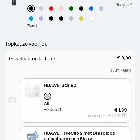
Hoeveel:
1
Zwart
Topkeuze voor jou
€ 0,00
Geselecteerde items
0
Artikelen
HUAWEI Scale 3
Wit
Hoeveel:
1
€ 1,99
Adviesprijs*
€ 49,99
HUAWEI FreeClip 2 met Draadloos
oplaadbare case Blauw