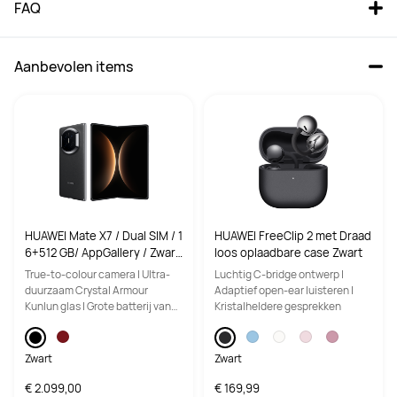
FAQ
Aanbevolen items
HUAWEI Mate X7 / Dual SIM / 1
HUAWEI FreeClip 2 met Draad
6+512 GB/ AppGallery / Zwar
loos oplaadbare case Zwart
t/ Smartphone
True-to-colour camera | Ultra-
Luchtig C-bridge ontwerp |
duurzaam Crystal Armour
Adaptief open-ear luisteren |
Kunlun glas | Grote batterij van
Kristalheldere gesprekken
5.300 mAh
Zwart
Zwart
€ 2.099,00
€ 169,99