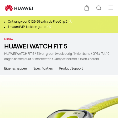
Ope
Kar
Zoeken
Ontvang voor € 129,99 extra de FreeClip 2
1 maand VIP-klokken gratis
Nieuw
HUAWEI WATCH FIT 5
HUAWEI WATCH FIT 5 / Zilver-groen tweekleurig / Nylon band / GPS / Tot 10
dagen batterijduur / Smartwatch / Compatibel met iOS en Android
Eigenschappen
Specificaties
Product Support