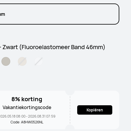
mm
 - Zwart (Fluoroelastomeer Band 46mm)
8% korting
Vakantiekortingscode
Kopiëren
026.05.18 08:00 - 2026.08.31 07:59
Code: A8HW0526NL