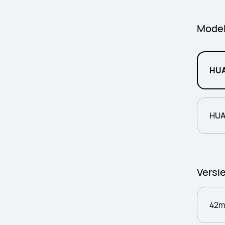
Mode
HUA
HUA
Versi
42