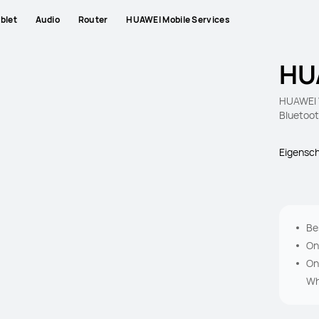
blet
Audio
Router
HUAWEI Mobile Services
HU
HUAWEI 
Bluetoot
Eigensc
Be
On
On
Wh