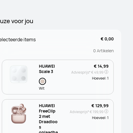
uze voor jou
€ 0,00
electeerde items
0
Artikelen
HUAWEI
€ 14,99
Scale 3
Adviesprijs*
€ 49,99
Hoeveel:
1
Wit
HUAWEI
€ 129,99
FreeClip
Adviesprijs*
€ 199,99
2 met
Hoeveel:
1
Draadloo
s
oplaadba