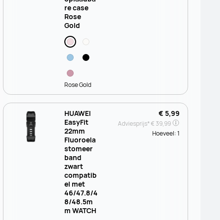
re case
Rose
Gold
Rose Gold
HUAWEI
€ 5,99
EasyFit
Adviesprijs*
€ 39,99
22mm
Hoeveel:
1
Fluoroela
stomeer
band
zwart
compatib
el met
46/47.8/4
8/48.5m
m WATCH