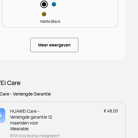
Matte Black
Meer weergeven
I Care
are - Verlengde Garantie
HUAWEI Care -
€ 48,00
Verlengde garantie 12
maanden voor
Wearable
BTW is bij de prijs inbegrepen*