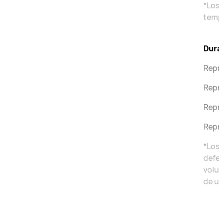
*Los
temp
Dura
Repr
Repr
Repr
Repr
*Los
defe
volu
de u