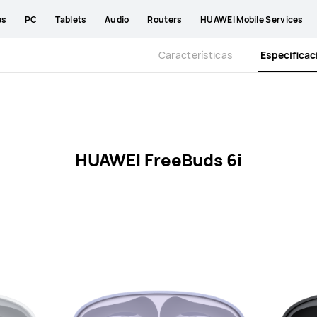
es
PC
Tablets
Audio
Routers
HUAWEI Mobile Services
Características
Especifica
HUAWEI FreeBuds 6i