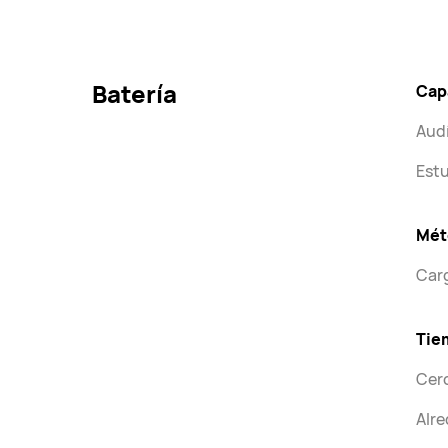
Batería
Capa
Audí
Estu
Mét
Car
Tie
Cerc
Alre