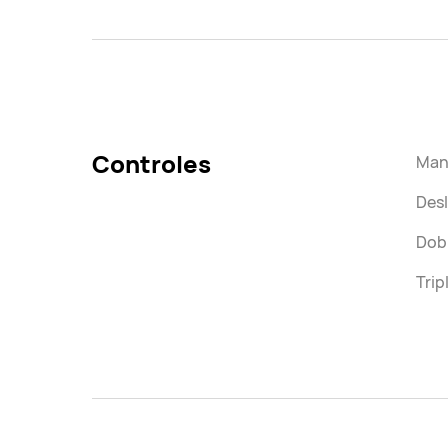
Controles
Mant
Desl
Dobl
Trip