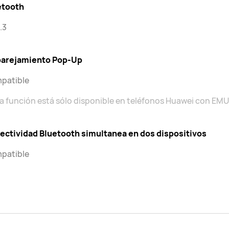
etooth
.3
arejamiento Pop-Up
patible
a función está sólo disponible en teléfonos Huawei con EMUI 
ectividad Bluetooth simultanea en dos dispositivos
patible