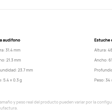
a audífono
Estuche 
ra: 31.4 mm
Altura: 4
ho: 21.3 mm
Ancho: 6
fundidad: 23.7 mm
Profundi
: 5.4 ± 0.3 g
Peso: 34 
tamaño y peso real del producto pueden variar por la config
ufactura.