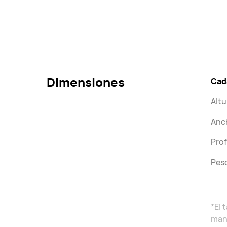
Dimensiones
Cad
Altu
Anc
Pro
Peso
*El 
man