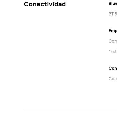
Conectividad
Blu
BT 5
Emp
Com
*Est
Con
Com