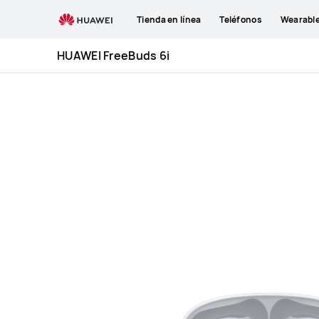
Especificaciones
Tienda en línea
Teléfonos
Wearabl
HUAWEI
FreeBuds
HUAWEI FreeBuds 6i
6i