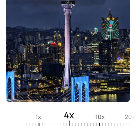
4x
1x
10x
20x