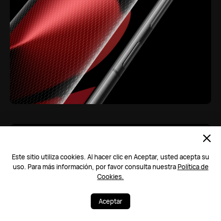
Batería duradera
Este sitio utiliza cookies. Al hacer clic en Aceptar, usted acepta su
uso. Para más información, por favor consulta nuestra
Política de
Vive sin estrés, gracias a una enorme
Cookies.
batería de 5,170 mAh.
Y vuelve a la
7
acción en minutos, gracias a HUAWEI
Aceptar
SuperCharge de 100 W con cable y