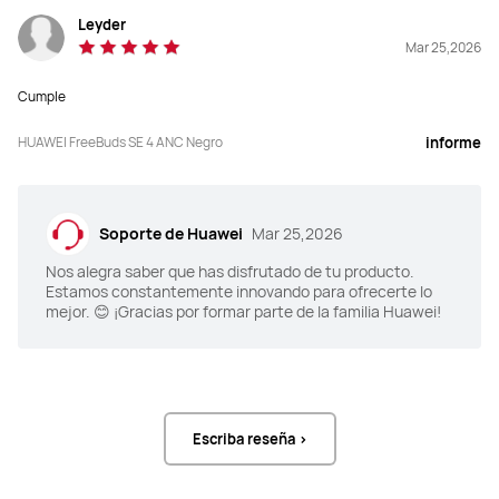
Leyder
Mar 25,2026
Unidad de controlador dinámico de 
Unidad de controlador dinámico de 
10 mm
10 mm
Cumple
HUAWEI FreeBuds SE 4 ANC Negro
informe
3 Mic
Micrófono único
Soporte de Huawei
Mar 25,2026
Nos alegra saber que has disfrutado de tu producto.
Estamos constantemente innovando para ofrecerte lo
mejor. 😊 ¡Gracias por formar parte de la familia Huawei!
IP54
IP54
Controles
Controles
Escriba reseña >
Doble toque: Reproducir/Pausar 
Pulsar dos veces: 
audio; Responder/Finalizar una 
responder/finalizar una llamada, 
llamada.

reproducir la pista 