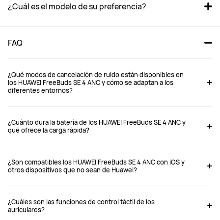
¿Cuál es el modelo de su preferencia?
FAQ
¿Qué modos de cancelación de ruido están disponibles en
los HUAWEI FreeBuds SE 4 ANC y cómo se adaptan a los
diferentes entornos?
FreeBuds SE 4
FreeBuds SE 3 
¿Cuánto dura la batería de los HUAWEI FreeBuds SE 4 ANC y
Desde S/ 199
Desde S/ 159
qué ofrece la carga rápida?
S/ 249
S/ 199
¿Son compatibles los HUAWEI FreeBuds SE 4 ANC con iOS y
Comprar
Comprar
otros dispositivos que no sean de Huawei?
¿Cuáles son las funciones de control táctil de los
Tipo de auriculares
Tipo de auriculares
auriculares?
Intraauricular
Ajuste abierto