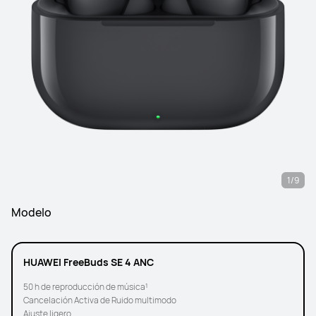
1/9
Modelo
HUAWEI FreeBuds SE 4 ANC
50 h de reproducción de música¹
Cancelación Activa de Ruido multimodo
Ajuste ligero