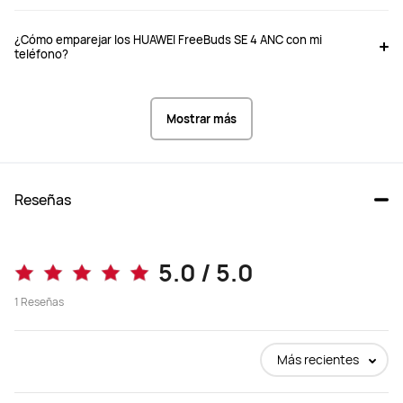
¿Cómo emparejar los HUAWEI FreeBuds SE 4 ANC con mi
teléfono?
Reducción de ruido híbrida de 3 
-
micrófonos + ANC multimodo
Mostrar más
Transparencia
Transparencia
Reseñas
Sí
-
5.0 / 5.0
ANC desactivado:

9 horas con una sola carga.

1
Reseñas
10 horas con una sola carga.

42 horas con el estuche de carga
50 horas con el estuche de carga.

ANC activado:

7 horas con una sola carga.

Más recientes
35 horas con el estuche de carga.