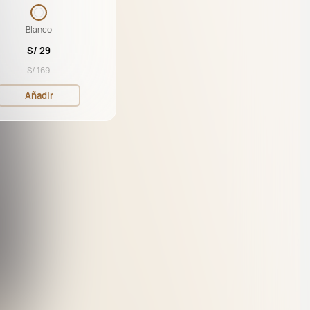
te, Para Celular
Blanco
S/ 29
S/ 169
Añadir