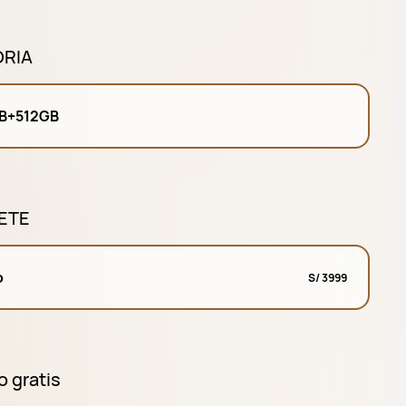
RIA
B+512GB
ETE
o
S/ 3999
o gratis