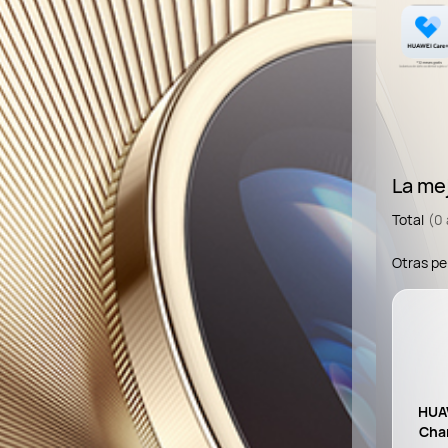
La mej
Total
(0 
Otras p
HUA
Cha