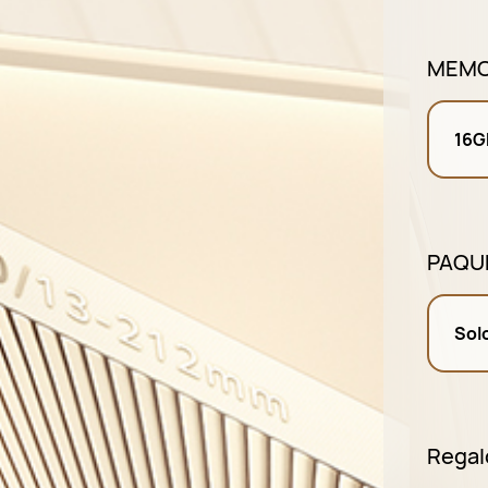
MEMO
16G
PAQU
Sol
Regal