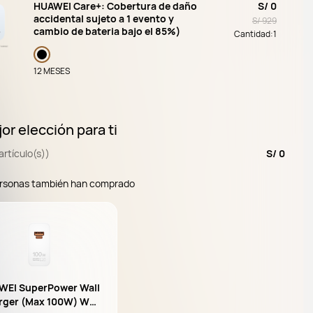
HUAWEI Care+: Cobertura de daño
S/ 0
accidental sujeto a 1 evento y
S/ 929
cambio de bateria bajo el 85%)
Cantidad:
1
12 MESES
or elección para ti
artículo(s))
S/ 0
ersonas también han comprado
WEI SuperPower Wall
rger (Max 100W) Whi