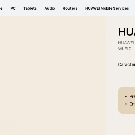
es
PC
Tablets
Audio
Routers
HUAWEI Mobile Services
HUA
HUAWEI P
Wi-Fi 7
Caracter
Pr
En