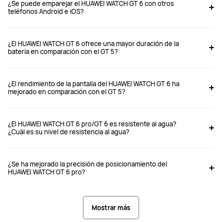
¿Se puede emparejar el HUAWEI WATCH GT 6 con otros
teléfonos Android e iOS?
WATCH GT 6 Pro 
WATCH GT 6 46mm
¿El HUAWEI WATCH GT 6 ofrece una mayor duración de la
batería en comparación con el GT 5?
Desde S/ 999
Desde S/ 799
S/ 1399
S/ 1099
¿El rendimiento de la pantalla del HUAWEI WATCH GT 6 ha
mejorado en comparación con el GT 5?
Comprar
Comprar
¿El HUAWEI WATCH GT 6 pro/GT 6 es resistente al agua?
¿Cuál es su nivel de resistencia al agua?
Caja de Reloj
Caja de Reloj
Caja de Aleación de titanio
Caja de Acero inoxidable
¿Se ha mejorado la precisión de posicionamiento del
HUAWEI WATCH GT 6 pro?
Dimensiones: 45.6*45.6*11.25 mm 	

Dimensiones: 46*46*10.95 mm 	

Peso (sin la correa): aprox. 54.7 g 
Peso (sin la correa): aprox. 51.3 g 
Mostrar más
(Modelo estándar)

(Modelo estándar)

Circunferencia de la muñeca: 140-
Circunferencia de la muñeca: 140-