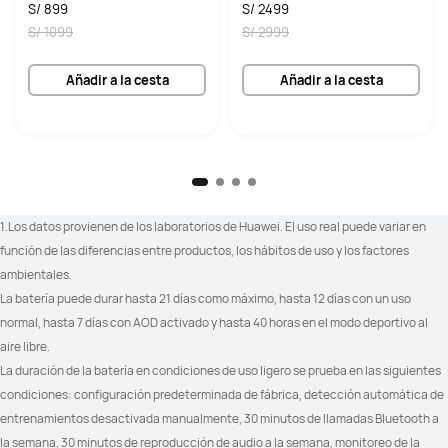
S/ 899
S/ 2499
100+ modos de entrenamiento

100+ modos de entrenamiento

S/ 1099
S/ 2999
Trazo de ruta
Trazo de ruta
Añadir a la cesta
Añadir a la cesta
Golf (modos de campo de prácticas 
_
y campo)	

Golf (distancia en tiempo real a los 
obstáculos)	

Golf (mapas de campos ampliables)
1.Los datos provienen de los laboratorios de Huawei. El uso real puede variar en 
función de las diferencias entre productos, los hábitos de uso y los factores 
ambientales.
La batería puede durar hasta 21 días como máximo, hasta 12 días con un uso 
Buceo en apnea
_
normal, hasta 7 días con AOD activado y hasta 40 horas en el modo deportivo al 
aire libre.
La duración de la batería en condiciones de uso ligero se prueba en las siguientes 
condiciones: configuración predeterminada de fábrica, detección automática de 
Trail Run (tendencia de altitud)	

_
entrenamientos desactivada manualmente, 30 minutos de llamadas Bluetooth a 
Trail Run (distancia estimada hasta 
la semana, 30 minutos de reproducción de audio a la semana, monitoreo de la 
el punto de control)