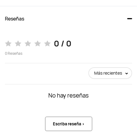
210 mm
210 mm
Reseñas
Pantalla
Pantalla
0 / 0
Tamaño: 1,47 pulgadas

Tamaño: 1,47 pulgadas

Tipo: AMOLED

Tipo: AMOLED

Resolución: 466 x 466

Resolución: 466 x 466

0
Reseñas
Brillo: 3000 nits (máx.)
Brillo: 3000 nits (máx.)
Más recientes
Capacidad de la batería: 867 mAh 
Capacidad de la batería: 867 mAh 
(valor nominal)		

(valor nominal)		

No hay reseñas
Peso de la batería: 13.2 g

Peso de la batería: 13.2 g

Duración de la batería: Hasta 21 días 
Duración de la batería: Hasta 21 días 
con uso ligero (*detección 
con uso ligero (*detección 
automática de entrenamientos 
automática de entrenamientos 
desactivada manualmente)

desactivada manualmente)

Hasta 12 días con uso típico

Hasta 12 días con uso típico

Escriba reseña >
Hasta 7 días con AOD activado
Hasta 7 días con AOD activado