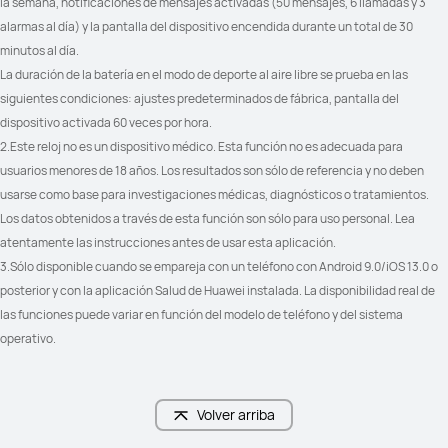
la semana, notificaciones de mensajes activadas (50 mensajes, 6 llamadas y 3 
Notificaciones de mensajes	

Notificaciones de mensajes	

Respuesta a SMS*	

Respuesta a SMS*	

alarmas al día) y la pantalla del dispositivo encendida durante un total de 30 
Respuesta a mensajes de redes 
Respuesta a mensajes de redes 
minutos al día.
sociales*

sociales*

(*Solo compatible con Android)
(*Solo compatible con Android)
La duración de la batería en el modo de deporte al aire libre se prueba en las 
siguientes condiciones: ajustes predeterminados de fábrica, pantalla del 
dispositivo activada 60 veces por hora.
2.Este reloj no es un dispositivo médico. Esta función no es adecuada para 
usuarios menores de 18 años. Los resultados son sólo de referencia y no deben 
usarse como base para investigaciones médicas, diagnósticos o tratamientos. 
Los datos obtenidos a través de esta función son sólo para uso personal. Lea 
atentamente las instrucciones antes de usar esta aplicación.
3.Sólo disponible cuando se empareja con un teléfono con Android 9.0/iOS 13.0 o 
posterior y con la aplicación Salud de Huawei instalada. La disponibilidad real de 
las funciones puede variar en función del modelo de teléfono y del sistema 
operativo.
Volver arriba