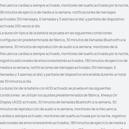
frecuencia cardiaca siempre activado, monitoreo del sueño activado por la noche, 
90 minutos de ejercicio de media a la semana, notificaciones de mensajes 
activadas (50 mensajes, 6 llamadas y 3 alarmas al día) y pantalla del dispositivo 
activada 200 veces al día.
Ciclismo de potencia virtual	

Ciclismo de potencia virtual	

Ciclismo FTP: Cálculo automático
Ciclismo FTP: Cálculo automático
La duración típica de la batería se prueba en las siguientes condiciones: 
configuración predeterminada de fábrica, 30 minutos de llamadas Bluetooth a la 
semana, 30 minutos de reproducción de audio a la semana, monitoreo de la 
frecuencia cardiaca siempre activado, monitoreo del sueño activado por la noche, 
registros adicionales de emociones/estrés activados, 180 minutos de ejercicio de 
ECG: Compatible

ECG: No compatible

Análisis de arritmias por ondas de 
Análisis de arritmias por ondas de 
media a la semana, notificaciones de mensajes activadas (50 mensajes, 6 
pulso: Compatible	

pulso: Compatible	

llamadas y 3 alarmas al día) y pantalla del dispositivo encendida durante un total 
Bienestar emocional: 12 tipos de 
Bienestar emocional: 12 tipos de 
estados sutiles

estados sutiles

de 30 minutos al día.
Información sobre salud: calidad del 
Información sobre salud: calidad del 
La duración de la batería con AOD activado se prueba en las siguientes 
sueño, intensidad del 
sueño, intensidad del 
entrenamiento, estados 
entrenamiento, estados 
condiciones: se utilizan los ajustes predeterminados de fábrica, Always On 
emocionales y más

emocionales y más

VFC: Todo el día y dormir
VFC: Todo el día y dormir
Display (AOD) activado, 30 minutos de llamadas Bluetooth a la semana, 30 
minutos de reproducción de audio a la semana, monitoreo de la frecuencia 
cardiaca siempre activado, monitoreo del sueño activada por la noche, registros 
adicionales de emociones/estrés activados, 180 minutos de ejercicio de media a 