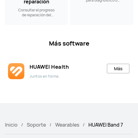
para diagnóstico o
reparación
reparación a nuestros
Consultar el progreso
Centros de Servicio.
de reparación del
producto
Más software
HUAWEI Health
Más
Juntos en forma.
Inicio
Soporte
Wearables
HUAWEI Band 7