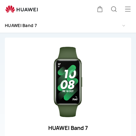
Soporte
HUAWEI
Abri
Carrito
Búsque
Band
me
7
HUAWEI Band 7
HUAWEI Band 7