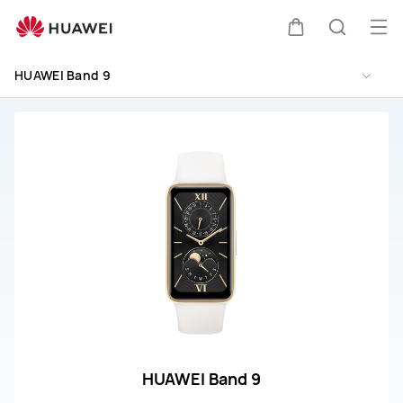
Soporte
HUAWEI
Abri
Carrito
Búsque
Band
me
9
HUAWEI Band 9
HUAWEI Band 9