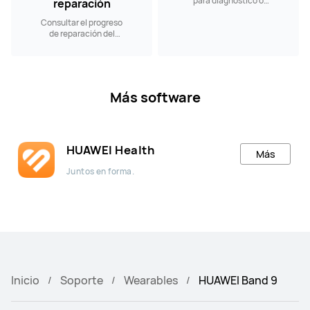
para diagnóstico o
reparación
reparación a nuestros
Consultar el progreso
Centros de Servicio.
de reparación del
producto
Más software
HUAWEI Health
Más
Juntos en forma.
Inicio
Soporte
Wearables
HUAWEI Band 9