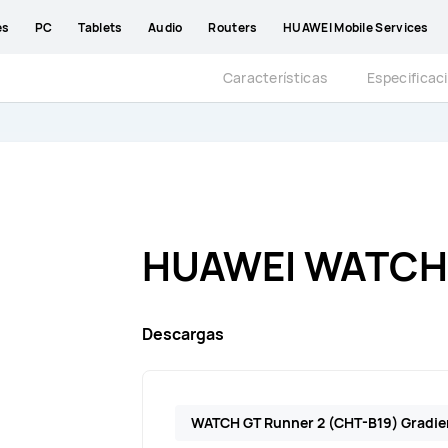
es
PC
Tablets
Audio
Routers
HUAWEI Mobile Services
Características
Especificac
HUAWEI WATCH 
Descargas