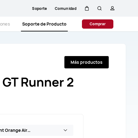
Soporte
Comunidad
Carrito
Búsqueda
perfil
iones
Soporte de Producto
Comprar
Más productos
GT Runner 2
WATCH GT Runner 2 (CHT-B19) Gradient Orange AirDry Woven Strap