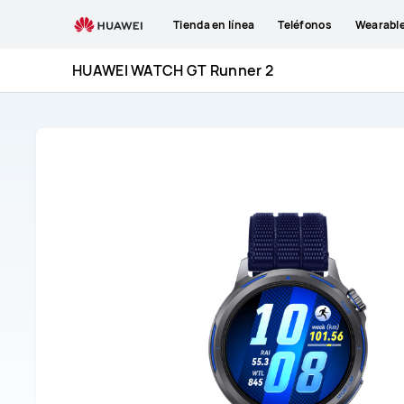
Soporte
Tienda en línea
Teléfonos
Wearabl
HUAWEI
WATCH
HUAWEI WATCH GT Runner 2
GT
Runner
2