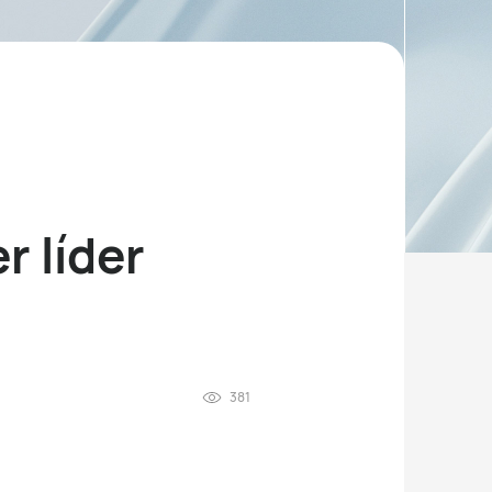
r líder
381