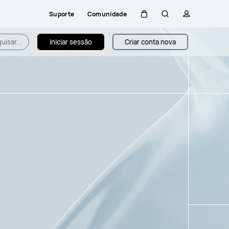
Suporte
Comunidade
Carrinho
Pesquisar
perfil
aleria
uisar...
Iniciar sessão
Criar conta nova