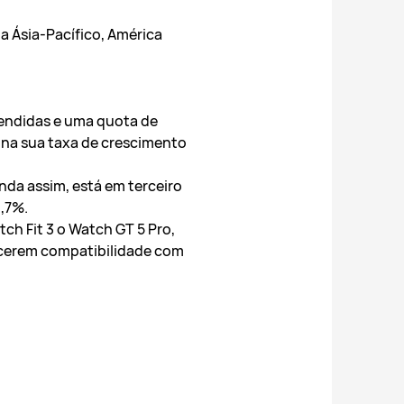
 Ásia-Pacífico, América
vendidas e uma quota de
 na sua taxa de crescimento
da assim, está em terceiro
4,7%.
ch Fit 3 o Watch GT 5 Pro,
ecerem compatibilidade com