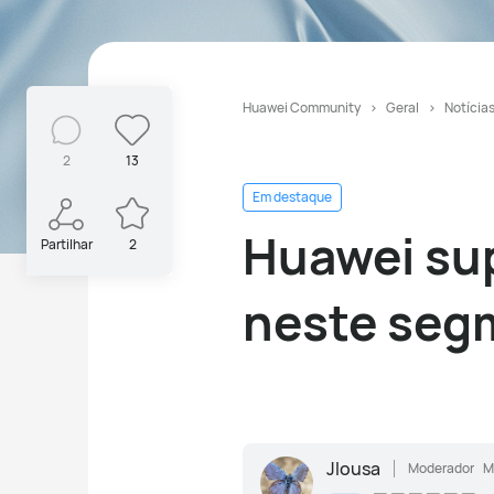
Huawei Community
Geral
Notícia
2
13
Em destaque
Huawei supe
Partilhar
2
neste seg
Jlousa
Moderador
M