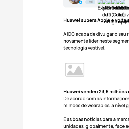
LV6
Huawei supera Apple e volta 
A
IDC acaba de divulgar o seu 
novamente líder neste segment
tecnologia vestível.
Huawei vendeu 23,6 milhões d
De acordo com as informações 
milhões de wearables, a nível
E as boas notícias para a mar
unidades, globalmente, face 