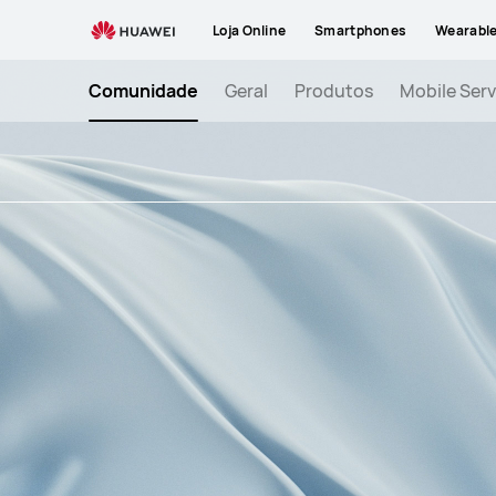
e
Loja Online
Smartphones
Wearabl
volta
a
Comunidade
Geral
Produtos
Mobile Serv
ser
líder
neste
segmento
de
mercado