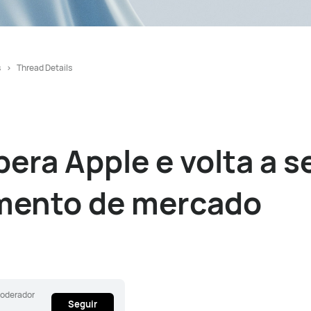
s
Thread Details
ra Apple e volta a se
mento de mercado
oderador
Seguir