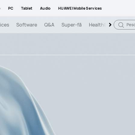
e
PC
Tablet
Audio
HUAWEI Mobile Services
ices
Software
Q&A
Super-fã
Health&Fitness
G
Pesq