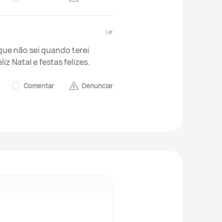
1#
que não sei quando terei
z Natal e festas felizes.
Comentar
Denunciar