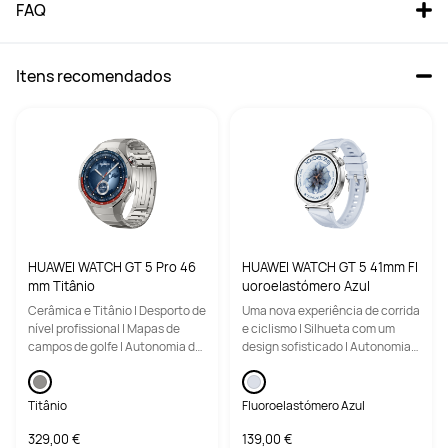
FAQ
Itens recomendados
HUAWEI FreeBuds 6i Branco
FreeBuds 5i
A partir de 59,00 €
PVPR:
99,00 €
Comprar
Comprar
HUAWEI WATCH GT 5 Pro 46
HUAWEI WATCH GT 5 41mm Fl
mm Titânio
uoroelastómero Azul
Cerâmica e Titânio | Desporto de
Uma nova experiência de corrida
nível profissional | Mapas de
e ciclismo | Silhueta com um
Tipo de auriculares
Tipo de auriculares
campos de golfe | Autonomia da
design sofisticado | Autonomia
Intra-auricular
Intra-auricular
bateria até 2 semanas
da bateria até 2 semanas
Titânio
Fluoroelastómero Azul
Peso¹
Peso¹
5,4g ± 0,3 g
4,9 g ± 0,2 g
329,00 €
139,00 €