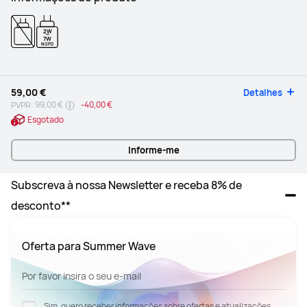
2W
-
7W
NO PD
59,00 €
Detalhes
99,00 €
-
40,00 €
PVPR:
Esgotado
Informe-me
Subscreva à nossa Newsletter e receba 8% de 
desconto**
Oferta para Summer Wave
Por favor insira o seu e-mail
Sim, quero receber informações sobre ofertas e atualizações