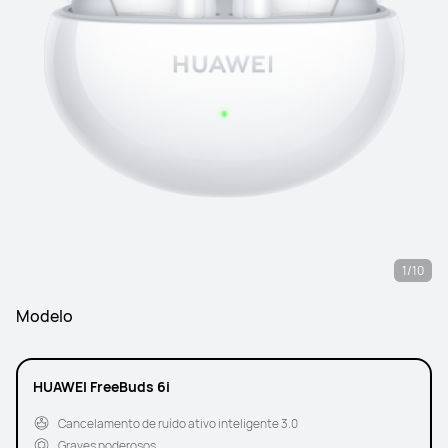
1/10
Modelo
HUAWEI FreeBuds 6i
Cancelamento de ruído ativo inteligente 3.0
Graves poderosos