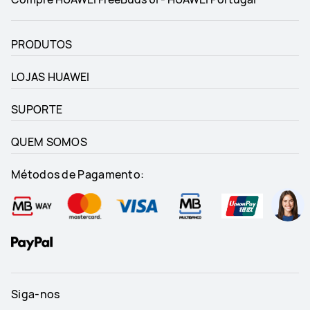
Certificação em Alta 
Certificação em Alta 
Resolução
Resolução
PRODUTOS
√
√
LOJAS HUAWEI
EQ
EQ
√
√
SUPORTE
Alternar entre dispositivos 
Alternar entre dispositivos 
QUEM SOMOS
conectados
conectados
√
√
Métodos de Pagamento:
Deslizar para controlar o 
Deslizar para controlar o 
volume
volume
√
√
IPX4 À prova de água⁴
IPX4 À prova de água⁴
√
√
Siga-nos