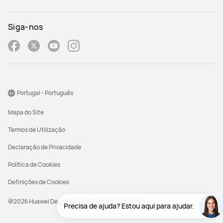
Siga-nos
Portugal - Português
Mapa do Site
Termos de Utilização
Declaração de Privacidade
Política de Cookies
Definições de Cookies
@2026 Huawei Device Co., Ltd. All rights reserved.
Precisa de ajuda? Estou aqui para ajudar.
Precisa de ajuda? Estou aqui para ajudar.