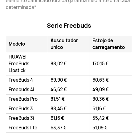
elemento danificado fora da garantia mediante uma taxa
determinada*.
Série Freebuds
Auscultador
Estojo de
Modelo
único
carregamento
HUAWEI
FreeBuds
88,02 €
170,15 €
Lipstick
FreeBuds 4
69,90 €
60,63 €
Freebuds 4i
46,62 €
49,09 €
FreeBuds Pro
81,51 €
80,36 €
FreeBuds 3
88,45 €
61,16 €
FreeBuds 3i
61,16 €
55,42 €
FreeBuds lite
63,37 €
51,09 €