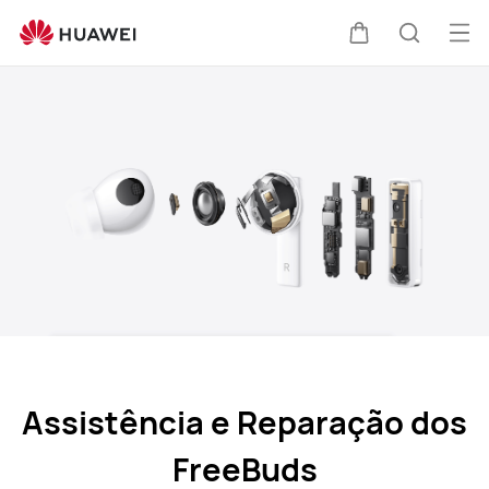
freebuds-
service-
Abri
Carrinho
Pesquis
and-
me
repair
Assistência e Reparação dos
FreeBuds