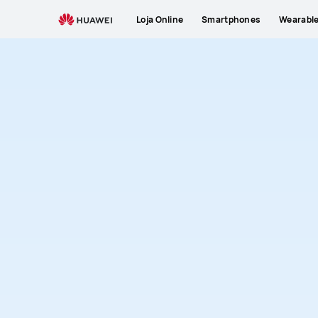
Active
Loja Online
Smartphones
Wearabl
Rings