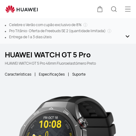
Abr
Carrinho
Pesquis
Celebre o Verão com cupão exclusivo de 8%
Pro Titânio: Oferta de Freebuds SE 2 (quantidade limitada)
Entrega de 1 a 3 dias úteis
HUAWEI WATCH GT 5 Pro
HUAWEI WATCH GT 5 Pro 46mm Fluoroelastómero Preto
Características
Especificações
Suporte