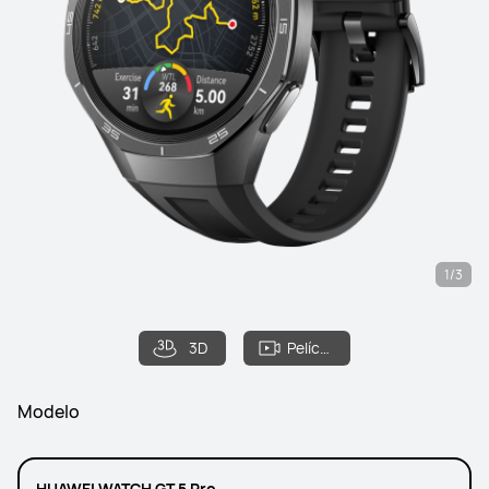
1/3
3D
Película de filme
Modelo
HUAWEI WATCH GT 5 Pro