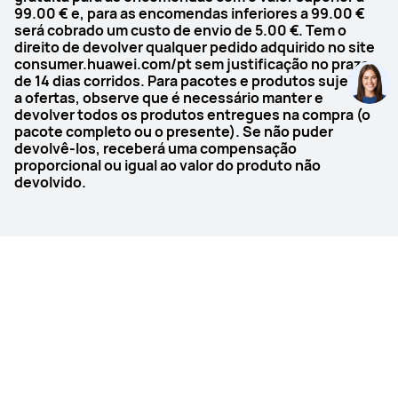
Mergulho livre até 40 metros"
Natação"
99.00 € e, para as encomendas inferiores a 99.00 €
será cobrado um custo de envio de 5.00 €. Tem o
direito de devolver qualquer pedido adquirido no site
GPS
GPS
consumer.huawei.com/pt sem justificação no prazo
"GNSS de cinco sistemas de banda 
"GNSS de cinco sistemas de banda 
de 14 dias corridos. Para pacotes e produtos sujeitos
dupla

dupla

a ofertas, observe que é necessário manter e
(com o sistema de posicionamento 
(com o sistema de posicionamento 
devolver todos os produtos entregues na compra (o
HUAWEI Sunflower)"
HUAWEI Sunflower)"
pacote completo ou o presente). Se não puder
devolvê-los, receberá uma compensação
Duração da bateria
Duração da bateria
proporcional ou igual ao valor do produto não
Até 14/7 dias
Até 14/7 dias
devolvido.
Mapas de campos de golfe
Mapas de campos de golfe
S
N
Navegação de rotas com 
Navegação de rotas com 
mapa offline
mapa offline
Página Inicial
Wearable
Y (+ Linha de contorno e waypoint)
S
HUAWEI WATCH GT 5 Pro
Compre a nova WATCH GT 5 série - Smartwatches-
Chamadas por Bluetooth
Chamadas por Bluetooth
HUAWEI Portugal
S
S